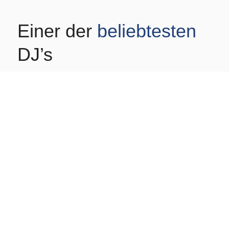
Einer der
beliebtesten
DJ’s
DJ Marci macht garantiert auch aus deiner Veranstaltung
einen Partyhotspot.