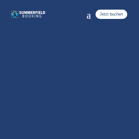
Jetzt buchen