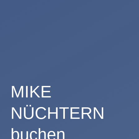
MIKE
NÜCHTERN
buchen