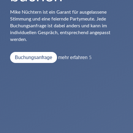
Mike Nüchtern ist ein Garant für ausgelassene
Stimmung und eine feiernde Partymeute. Jede
Buchungsanfrage ist dabei anders und kann im
individuellen Gespräch, entsprechend angepasst
werden.
Buchungsanfrage
mehr erfahren