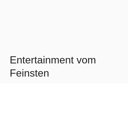
Entertainment vom
Feinsten
Ihr Motto: Lieber Konfetti im Schlüpfer, als einen Stock im
A*sch! Im bunten Konfettiregen glitzern die beiden mit euch
um die Wette und bringen den Dancefloor zum Beben.