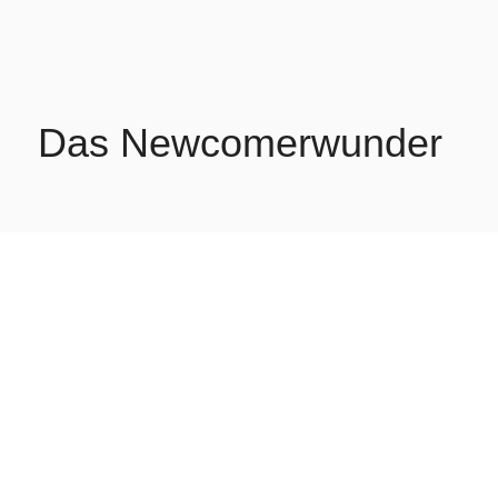
Das Newcomerwunder
Die ersten Probeauftritte waren so überzeugend, dass sie
direkt einen Vertrag im Bierkönig auf Mallorca unterschrieb
und 2026 auch auf allen Mallorca Sommerfestivals in
Deutschland auftreten wird.
Als meistgebuchte Newcomerin aller Zeiten mit annähernd
100 Auftritten startet sie somit von 0 auf 100 in Richtung
Party-Olymp!